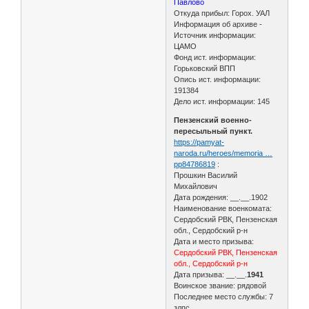
Павлово
Откуда прибыл: Горох. УАЛ
Информация об архиве -
Источник информации:
ЦАМО
Фонд ист. информации:
Горьковский ВПП
Опись ист. информации:
191384
Дело ист. информации: 145
Пензенский военно-
пересыльный пункт.
https://pamyat-
naroda.ru/heroes/memoria …
pp84786819
:
Прошкин Василий
Михайлович
Дата рождения: __.__.1902
Наименование военкомата:
Сердобский РВК, Пензенская
обл., Сердобский р-н
Дата и место призыва:
Сердобский РВК, Пензенская
обл., Сердобский р-н
Дата призыва: __.__.
1941
Воинское звание: рядовой
Последнее место службы: 7
злпс