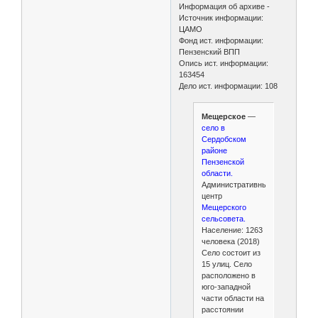
Информация об архиве -
Источник информации:
ЦАМО
Фонд ист. информации:
Пензенский ВПП
Опись ист. информации:
163454
Дело ист. информации: 108
Мещерское
—
село в
Сердобском
районе
Пензенской
области.
Административный
центр
Мещерского
сельсовета.
Население: 1263
человека (2018)
Село состоит из
15 улиц. Село
расположено в
юго-западной
части области на
расстоянии