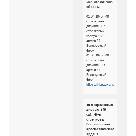
Московская зона
обороны
· · · · ·
01.04.1945 49
стрелковая
дивизия / 62
стрелковый
корпус / 33
армия / 1
Белорусский
фронт
01.05.1945 49
стрелковая
дивизия / 33
армия / 1
Белорусский
фронт
https://rkka.wiki/index.php/49_
49-я стрелковая
дивизия (49
сд). 49-я
стрелковая
Рославльская
Краснознамённая
ордена