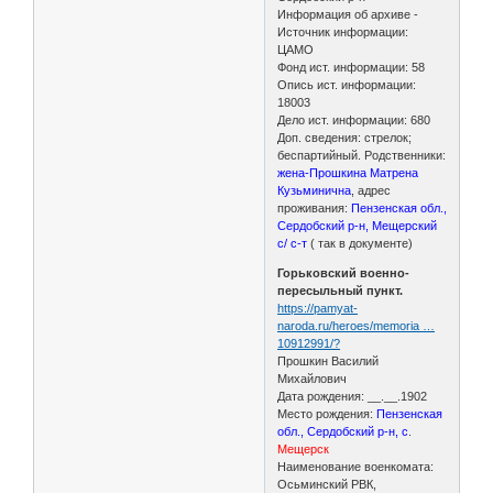
Информация об архиве -
Источник информации:
ЦАМО
Фонд ист. информации: 58
Опись ист. информации:
18003
Дело ист. информации: 680
Доп. сведения: стрелок;
беспартийный. Родственники:
жена-Прошкина Матрена
Кузьминична
, адрес
проживания:
Пензенская обл.,
Сердобский р-н, Мещерский
с/ с-т
( так в документе)
Горьковский военно-
пересыльный пункт.
https://pamyat-
naroda.ru/heroes/memoria …
10912991/?
Прошкин Василий
Михайлович
Дата рождения: __.__.1902
Место рождения:
Пензенская
обл., Сердобский р-н, с
.
Мещерск
Наименование военкомата:
Осьминский РВК,