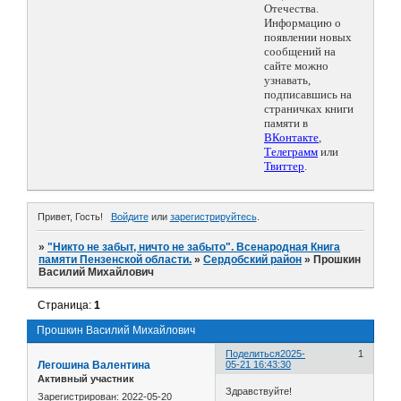
Отечества.
Информацию о
появлении новых
сообщений на
сайте можно
узнавать,
подписавшись на
страничках книги
памяти в
ВКонтакте
,
Телеграмм
или
Твиттер
.
Привет, Гость!
Войдите
или
зарегистрируйтесь
.
»
"Никто не забыт, ничто не забыто". Всенародная Книга
памяти Пензенской области.
»
Сердобский район
»
Прошкин
Василий Михайлович
Страница:
1
Прошкин Василий Михайлович
Поделиться
2025-
1
Легошина Валентина
05-21 16:43:30
Активный участник
Здравствуйте!
Зарегистрирован
: 2022-05-20