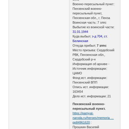
Военно-пересыльный пункт:
Пензенский военно-
пересыльный пункт,
Пензенская обл., г. Пенза
Воинская часть: 7 злпс
Выбытие из воинской части:
31.01.1944
Куда выбыл:
з-д 704, ст.
Белинская
Откуда прибыл:
7 злпс
Место призыва: Сердобский
РВК, Пензенская обл.,
Сердобский р-н
Информация об архиве -
Источник информации:
ЦАМО
Фонд ист. информации:
Пензенский ВПП
Опись ист. информации:
163454
Дело ист. информации: 21
Пензенский военно-
пересыльный пункт.
https://pamyat-
naroda.ru/heroes/memoria …
pp84961620
:
Прошкин Василий