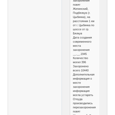
захоронения
повят
Жепинский,
Подбялкув (г.
Цыбинка), на
расстоянии 1 км
от г. Цыбинка по
шоссе от гр.
Бялкув
Дата создания
современного
места
захоронения
__.__.1945
Количество
могил 396
Захоронено
всего 10440
Дополнительная
информация о
месте
захоронения
информация
могла устареть
Откуда
производились
перезахоронения:
повят