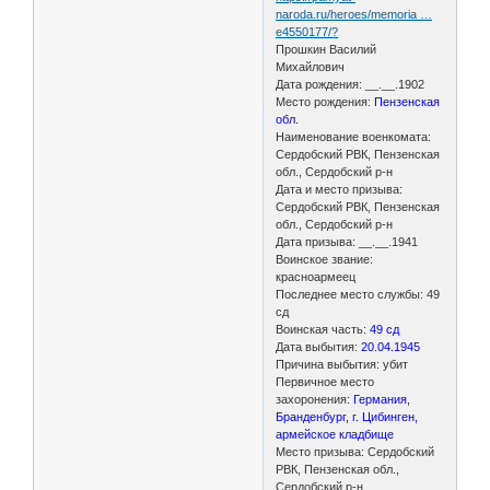
naroda.ru/heroes/memoria …
e4550177/?
Прошкин Василий
Михайлович
Дата рождения: __.__.1902
Место рождения:
Пензенская
обл.
Наименование военкомата:
Сердобский РВК, Пензенская
обл., Сердобский р-н
Дата и место призыва:
Сердобский РВК, Пензенская
обл., Сердобский р-н
Дата призыва: __.__.1941
Воинское звание:
красноармеец
Последнее место службы: 49
сд
Воинская часть:
49 сд
Дата выбытия:
20.04.1945
Причина выбытия: убит
Первичное место
захоронения:
Германия,
Бранденбург, г. Цибинген,
армейское кладбище
Место призыва: Сердобский
РВК, Пензенская обл.,
Сердобский р-н