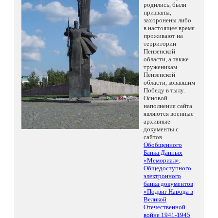
родились, были
призваны,
захоронены либо
в настоящее время
проживают на
территории
Пензенской
области, а также
труженикам
Пензенской
области, ковавшим
Победу в тылу.
Основой
наполнения сайта
являются военные
архивные
документы с
сайтов
Обобщенного
Банка Данных
«Мемориал»
,
Общедоступного
электронного
банка документов
«Подвиг Народа в
Великой
Отечественной
войне 1941-1945