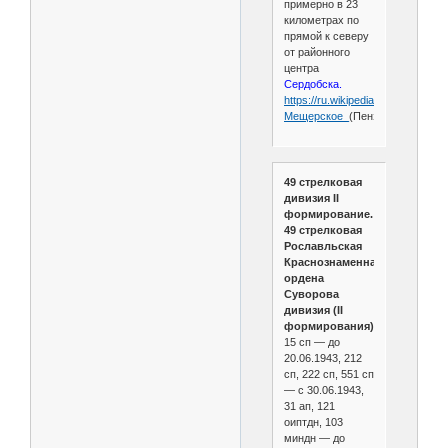
примерно в 23
километрах по
прямой к северу
от районного
центра
Сердобска.
https://ru.wikipedia.org/wiki/
Мещерское_
(Пензенская_облас
49 стрелковая
дивизия II
формирование.
49 стрелковая
Рославльская
Краснознаменная
ордена
Суворова
дивизия (II
формирования)
15 сп — до
20.06.1943, 212
сп, 222 сп, 551 сп
— с 30.06.1943,
31 ап, 121
оиптдн, 103
миндн — до