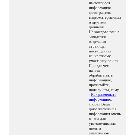
имеющуюся
информацию
фотографиями,
видеоматериалами
и другими
данными.
На каждого воина
заводится
отдельная
страница,
посвященная
конкретному
участнику войны.
Прежде чем
начать
обрабатывать
информацию,
прочитайте,
пожалуйста, тему
-
Как размещать
информацию
.
Любая Ваша
дополнительная
информация очень
важна для
увековечивания
памяти
защитников