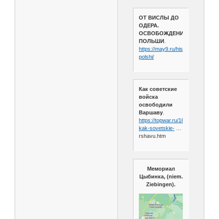
ОТ ВИСЛЫ ДО
ОДЕРА.
ОСВОБОЖДЕНИЕ
ПОЛЬШИ
.
https://may9.ru/history/articles/o
polshi/
Как советские
войска
освободили
Варшаву
.
https://topwar.ru/166815-
kak-sovetskie-
…
rshavu.htm
Мемориал
Цыбинка, (niem.
Ziebingen).