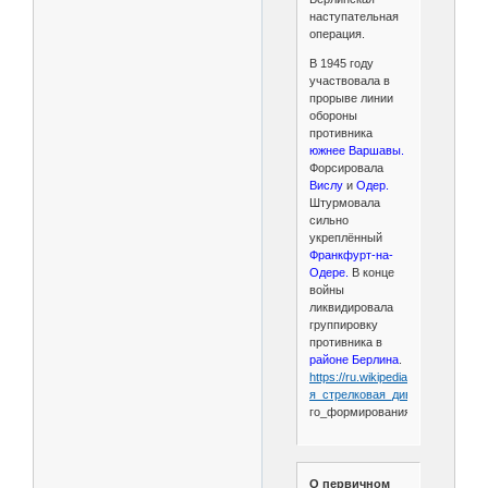
наступательная
операция.
В 1945 году
участвовала в
прорыве линии
обороны
противника
южнее Варшавы.
Форсировала
Вислу
и
Одер.
Штурмовала
сильно
укреплённый
Франкфурт-на-
Одере.
В конце
войны
ликвидировала
группировку
противника в
районе Берлина
.
https://ru.wikipedia.org/wiki/49-
я_стрелковая_дивизия_
(2-
го_формирования)
О первичном