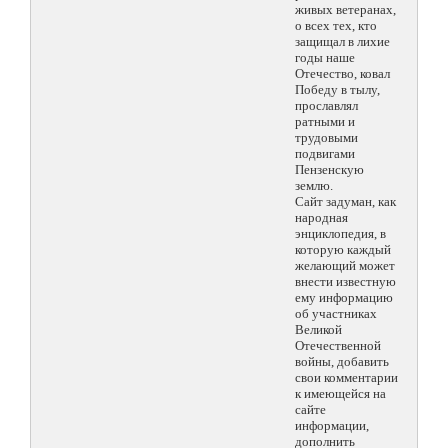
живых ветеранах,
о всех тех, кто
защищал в лихие
годы наше
Отечество, ковал
Победу в тылу,
прославлял
ратными и
трудовыми
подвигами
Пензенскую
землю.
Сайт задуман, как
народная
энциклопедия, в
которую каждый
желающий может
внести известную
ему информацию
об участниках
Великой
Отечественной
войны, добавить
свои комментарии
к имеющейся на
сайте
информации,
дополнить