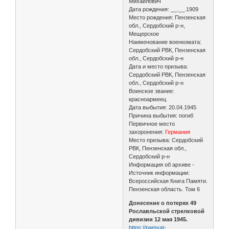
Михайлович
Дата рождения: __.__.1909
Место рождения: Пензенская
обл., Сердобский р-н,
Мещерское
Наименование военкомата:
Сердобский РВК, Пензенская
обл., Сердобский р-н
Дата и место призыва:
Сердобский РВК, Пензенская
обл., Сердобский р-н
Воинское звание:
красноармеец
Дата выбытия: 20.04.1945
Причина выбытия: погиб
Первичное место
захоронения:
Германия
Место призыва: Сердобский
РВК, Пензенская обл.,
Сердобский р-н
Информация об архиве -
Источник информации:
Всероссийская Книга Памяти.
Пензенская область. Том 6
Донесение о потерях 49
Рославльской стрелковой
дивизии 12 мая 1945.
https://pamyat-