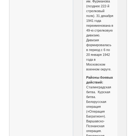
им. Фурманова
(позднее 222-й
стрелковый
полк). 31 декабря
1941 года
переименована в
49-ю стрелковую
дивизию.
Дивизия
формировалась
в период с 6 по
20 января 1942
года в
Московском
военном округе.
Районы боевых
действий:
Сталинградская
битва. Курская
битва.
Белорусская
операция
(«Операция
Багратион»).
Варшавско-
Познанская
операция.
Берлинская