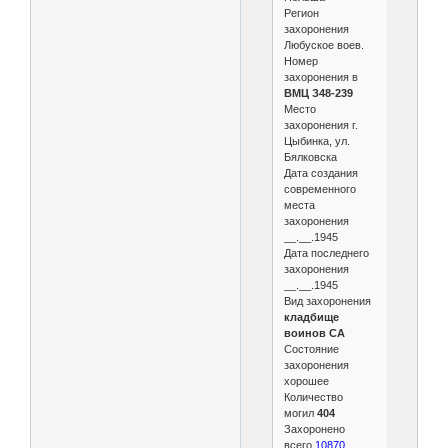
Регион
захоронения
Любуское воев.
Номер
захоронения в
ВМЦ З48-239
Место
захоронения г.
Цыбинка, ул.
Бялковска
Дата создания
современного
места
захоронения
__.__.1945
Дата последнего
захоронения
__.__.1945
Вид захоронения
кладбище
воинов СА
Состояние
захоронения
хорошее
Количество
могил
404
Захоронено
всего
10870