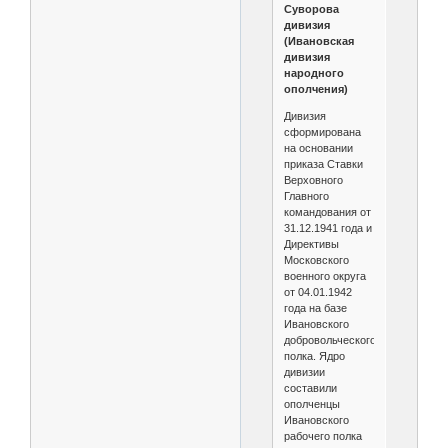
Суворова
дивизия
(Ивановская
дивизия
народного
ополчения)
Дивизия
сформирована
на основании
приказа Ставки
Верховного
Главного
командования от
31.12.1941 года и
Директивы
Московского
военного округа
от 04.01.1942
года на базе
Ивановского
добровольческого
полка. Ядро
дивизии
составили
ополченцы
Ивановского
рабочего полка