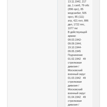
13.11.1942, 217
рр, 1 сапб, 79 обс
(896 орс), 85
медсанбат, 505
орхз, 85 (111)
атр, 421 пхп, 886
двл, 1722 ппс,
1077 пкг
В действующей
армии:
09.03.1942-
09.09.1944;
19.10.1944-
09.05.1945
Подчинение
01.02.1942 49
стрелковая
дивизия /
Московский
военный округ
01.03.1942 49
стрелковая
дивизия /
Московский
военный округ
01.04.1942 49
стрелковая
дивизия /