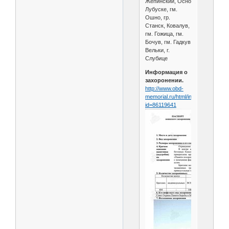
Жепинский, Осно
Лубуске, гм.
Ошно, гр.
Станск, Ковалув,
гм. Гожица, гм.
Бочув, гм. Гадкув
Вельки, г.
Слубице
Информация о
захоронении.
http://www.obd-
memorial.ru/html/info.htm?
id=86119641