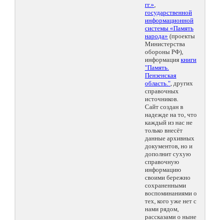
гг.»
,
государственной
информационной
системы «Память
народа»
(проекты
Министерства
обороны РФ),
информация
книги
"Память.
Пензенская
область."
, других
справочных
источников.
Сайт создан в
надежде на то, что
каждый из нас не
только внесёт
данные архивных
документов, но и
дополнит сухую
справочную
информацию
своими бережно
сохраненными
воспоминаниями о
тех, кого уже нет с
нами рядом,
рассказами о ныне