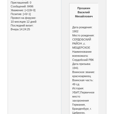
Приглашений:
0
Сообщений:
8496
Прошкин
Уважение:
[+119/-0]
Василий
Позитив:
[+0/-1]
Михайлович
Провел на форуме:
10 месяцев 12 дней
Последний визит:
Дата рождения:
Вчера 14:24:25
1902
Место рождения:
СЕРДОБСКИЙ
РАЙОН ,с.
МЕЩЕРСКОЕ
Наименование
военкомата:
Сердобский РВК
Дата призыва:
1941
Воинское звание:
красноармеец
Воинская часть:
49 сд
История:
УБИТ,Первичное
место
захоронения
Германия,
Бранденбург, г.
Цибинген,