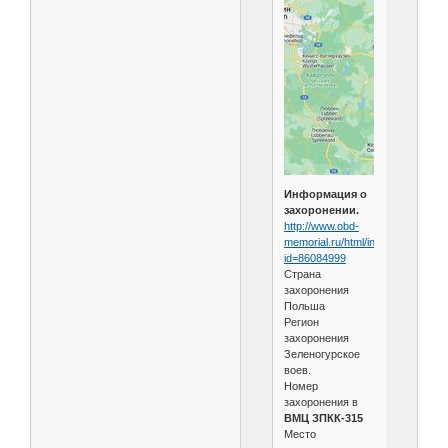
Информация о
захоронении.
http://www.obd-
memorial.ru/html/info.htm?
id=86084999
Страна
захоронения
Польша
Регион
захоронения
Зеленогурское
воев.
Номер
захоронения в
ВМЦ ЗПКК-315
Место