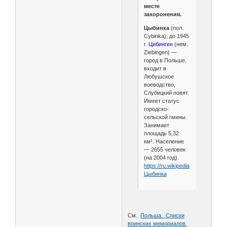
месте
захоронения.
Цыбинка
(пол.
Cybinka), до 1945
г.
Цибинген
(нем.
Ziebingen) —
город в Польше,
входит в
Любушское
воеводство,
Слубицкий повят.
Имеет статус
городско-
сельской гмины.
Занимает
площадь 5,32
км². Население
— 2655 человек
(на 2004 год).
https://ru.wikipedia.org/wiki/
Цыбинка
См.
Польша. ,Списки
воинских мемориалов.