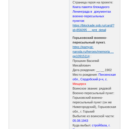
Страница героя на проекте:
Книга памяти блокадного
Ленинграда в документах
военно-пересыльных
пунктов
:
https://blockade.spb.ru/card/?
id=856095 … pmt_detail
Горьковский военно-
пересыльный пункт.
https://pamyat-
naroda.ru/heroes/memoria …
pp10915114
:
Прошкин Василий
Михайлович
Дата рождения: __.__.1902
Место рождения:
Пензенская
обл., Сердобский р-н, с
.
Мещерск
Воинское звание: рядовой
Военно-пересыльный пункт:
Горьковский военно-
пересыльный пункт (он же
Нижегородский), Горьковская
обл., г. Горький
Выбытие из воинской части:
05.08.1943
Куда выбыл:
стройбаза, г.