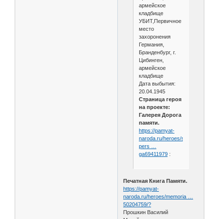
армейское
кладбище
УБИТ,Первичное
место
захоронения
Германия,
Бранденбург, г.
Цибинген,
армейское
кладбище
Дата выбытия:
20.04.1945
Страница героя
на проекте:
Галерея Дорога
памяти.
https://pamyat-
naroda.ru/heroes/sm-
pers …
ga69411979
:
Печатная Книга Памяти.
https://pamyat-
naroda.ru/heroes/memoria …
50204759/?
Прошкин Василий