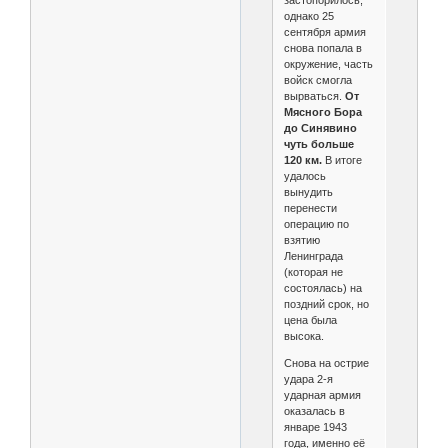
однако 25
сентября армия
снова попала в
окружение, часть
войск смогла
вырваться.
От
Мясного Бора
до Синявино
чуть больше
120 км.
В итоге
удалось
вынудить
перенести
операцию по
взятию
Ленинграда
(которая не
состоялась) на
поздний срок, но
цена была
высока.
Снова на острие
удара 2-я
ударная армия
оказалась в
январе 1943
года, именно её