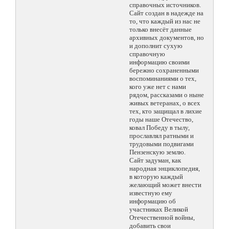
справочных источников.
Сайт создан в надежде на
то, что каждый из нас не
только внесёт данные
архивных документов, но
и дополнит сухую
справочную
информацию своими
бережно сохраненными
воспоминаниями о тех,
кого уже нет с нами
рядом, рассказами о ныне
живых ветеранах, о всех
тех, кто защищал в лихие
годы наше Отечество,
ковал Победу в тылу,
прославлял ратными и
трудовыми подвигами
Пензенскую землю.
Сайт задуман, как
народная энциклопедия,
в которую каждый
желающий может внести
известную ему
информацию об
участниках Великой
Отечественной войны,
добавить свои