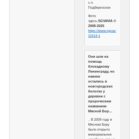
с.п.
Подберезское
Фото
здесь.
SGVAVIA ©
2008-2025
https://www.sgvavia.ru/forum/708
11514-1
Они шли на
помощь
блокадному
Ленинграду, но
навеки
остались в
новгородских
болотах у
деревни с
пророческим
названием
Мясной Бор…
.. В 2009 году в
Мясном Бору
было открыто
мемориальное