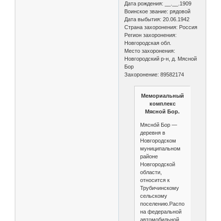
Дата рождения: __.__.1909
Воинское звание: рядовой
Дата выбытия: 20.06.1942
Страна захоронения: Россия
Регион захоронения:
Новгородская обл.
Место захоронения:
Новгородский р-н, д. Мясной
Бор
Захоронение: 89582174
Мемориальный
комплекс
Мясной Бор.
Мясно́й Бор —
деревня в
Новгородском
муниципальном
районе
Новгородской
области,
относится к
Трубичинскому
сельскому
поселению.Расположена
на федеральной
автомобильной