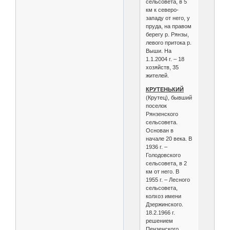
сельсовета, в 5
км к северо-
западу от него, у
пруда, на правом
берегу р. Рянзы,
левого притока р.
Выши. На
1.1.2004 г. – 18
хозяйств, 35
жителей.
КРУТЕНЬКИЙ
(Крутец), бывший
поселок
Рянзенского
сельсовета.
Основан в
начале 20 века. В
1936 г. –
Голодовского
сельсовета, в 2
км от него. В
1955 г. – Лесного
сельсовета,
колхоз имени
Дзержинского.
18.2.1966 г.
решением
Пензенского