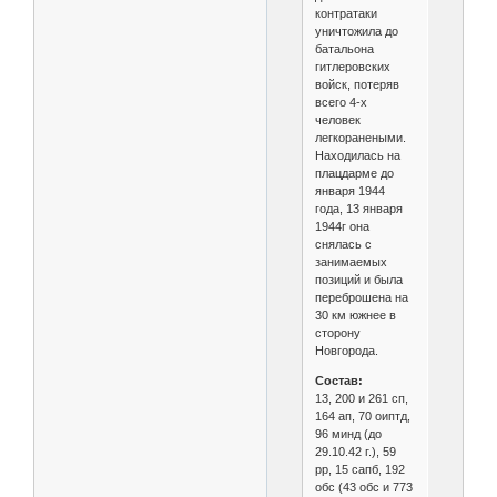
контратаки
уничтожила до
батальона
гитлеровских
войск, потеряв
всего 4-х
человек
легкоранеными.
Находилась на
плацдарме до
января 1944
года, 13 января
1944г она
снялась с
занимаемых
позиций и была
переброшена на
30 км южнее в
сторону
Новгорода.
Состав:
13, 200 и 261 сп,
164 ап, 70 оиптд,
96 минд (до
29.10.42 г.), 59
рр, 15 сапб, 192
обс (43 обс и 773