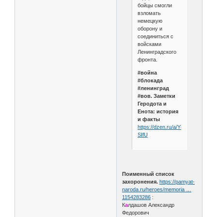
бойцы смогли
взломать
немецкую
оборону и
соединиться с
войсками
Ленинградского
фронта.
#война
#блокада
#ленинград
#вов. Заметки
Геродота и
Енота: история
и факты
https://dzen.ru/a/Y804J7k9K0N-
SIfU
Поименный список
захоронения.
https://pamyat-
naroda.ru/heroes/memoria …
1154283286
:
К
а
лдашов Александр
Федорович