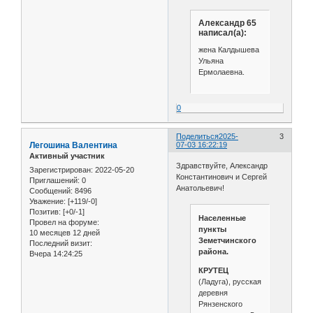
Александр 65
написал(а):
жена Калдышева
Ульяна
Ермолаевна.
0
Поделиться
2025-
3
Легошина Валентина
07-03 16:22:19
Активный участник
Здравствуйте, Александр
Зарегистрирован
: 2022-05-20
Константинович и Сергей
Приглашений:
0
Анатольевич!
Сообщений:
8496
Уважение:
[+119/-0]
Позитив:
[+0/-1]
Населенные
Провел на форуме:
пункты
10 месяцев 12 дней
Земетчинского
Последний визит:
района.
Вчера 14:24:25
КРУТЕЦ
(Ладуга), русская
деревня
Рянзенского