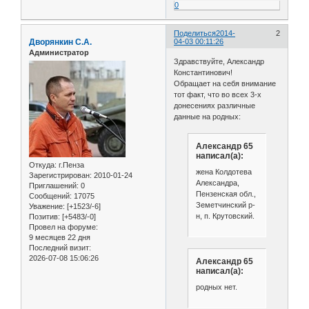
0
Поделиться
2014-
2
Дворянкин С.А.
04-03 00:11:26
Администратор
Здравствуйте, Александр
Константинович!
Обращает на себя внимание
тот факт, что во всех 3-х
донесениях различные
данные на родных:
Александр 65
написал(а):
Откуда:
г.Пенза
жена Колдотева
Зарегистрирован
: 2010-01-24
Александра,
Приглашений:
0
Пензенская обл.,
Сообщений:
17075
Земетчинский р-
Уважение:
[+1523/-6]
н, п. Крутовский.
Позитив:
[+5483/-0]
Провел на форуме:
9 месяцев 22 дня
Последний визит:
2026-07-08 15:06:26
Александр 65
написал(а):
родных нет.