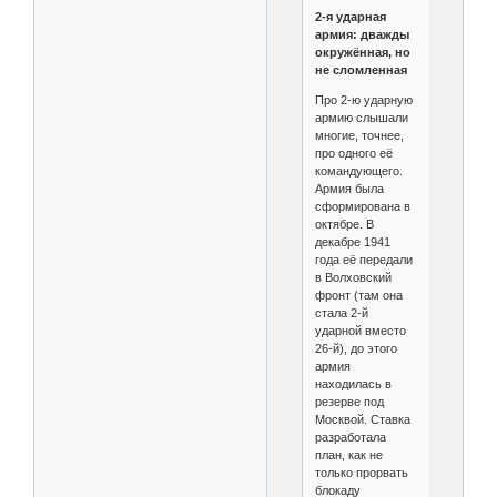
2-я ударная
армия: дважды
окружённая, но
не сломленная
Про 2-ю ударную
армию слышали
многие, точнее,
про одного её
командующего.
Армия была
сформирована в
октябре. В
декабре 1941
года её передали
в Волховский
фронт (там она
стала 2-й
ударной вместо
26-й), до этого
армия
находилась в
резерве под
Москвой. Ставка
разработала
план, как не
только прорвать
блокаду