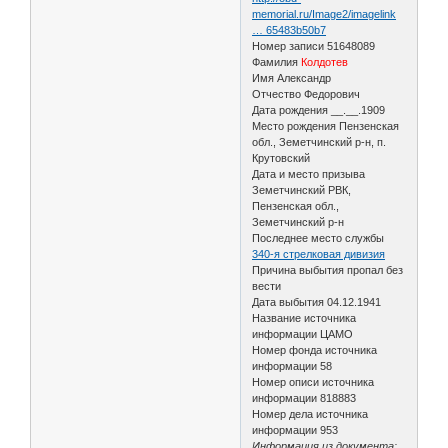
memorial.ru/Image2/imagelink
… 65483b50b7
Номер записи 51648089
Фамилия
Колдотев
Имя Александр
Отчество Федорович
Дата рождения __.__.1909
Место рождения Пензенская
обл., Земетчинский р-н, п.
Крутовский
Дата и место призыва
Земетчинский РВК,
Пензенская обл.,
Земетчинский р-н
Последнее место службы
340-я стрелковая дивизия
Причина выбытия пропал без
вести
Дата выбытия 04.12.1941
Название источника
информации ЦАМО
Номер фонда источника
информации 58
Номер описи источника
информации 818883
Номер дела источника
информации 953
Информация из документа: