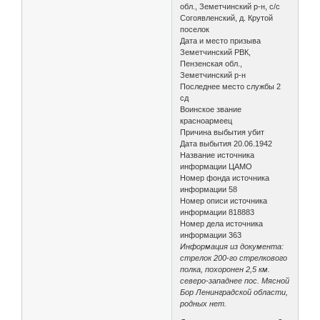
обл., Земетчинский р-н, с/с
Согоявленский, д. Крутой
поселок
Дата и место призыва
Земетчинский РВК,
Пензенская обл.,
Земетчинский р-н
Последнее место службы 2
сд
Воинское звание
красноармеец
Причина выбытия убит
Дата выбытия 20.06.1942
Название источника
информации ЦАМО
Номер фонда источника
информации 58
Номер описи источника
информации 818883
Номер дела источника
информации 363
Информация из документа:
стрелок 200-го стрелкового
полка, похоронен 2,5 км.
северо-западнее пос. Мясной
Бор Ленинградской области,
родных нет.