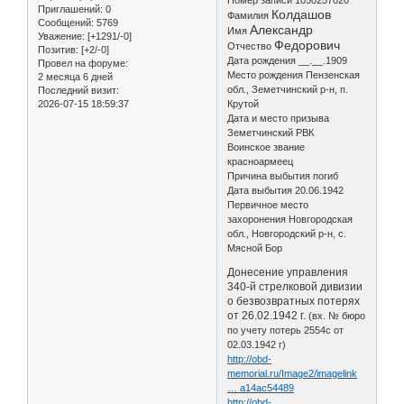
Приглашений:
0
Колдашов
Фамилия
Сообщений:
5769
Александр
Имя
Уважение:
[+1291/-0]
Федорович
Отчество
Позитив:
[+2/-0]
Дата рождения __.__.1909
Провел на форуме:
Место рождения Пензенская
2 месяца 6 дней
обл., Земетчинский р-н, п.
Последний визит:
2026-07-15 18:59:37
Крутой
Дата и место призыва
Земетчинский РВК
Воинское звание
красноармеец
Причина выбытия погиб
Дата выбытия 20.06.1942
Первичное место
захоронения Новгородская
обл., Новгородский р-н, с.
Мясной Бор
Донесение управления
340-й стрелковой дивизии
о безвозвратных потерях
от 26.02.1942 г.
(вх. № бюро
по учету потерь 2554с от
02.03.1942 г)
http://obd-
memorial.ru/Image2/imagelink
… a14ac54489
http://obd-