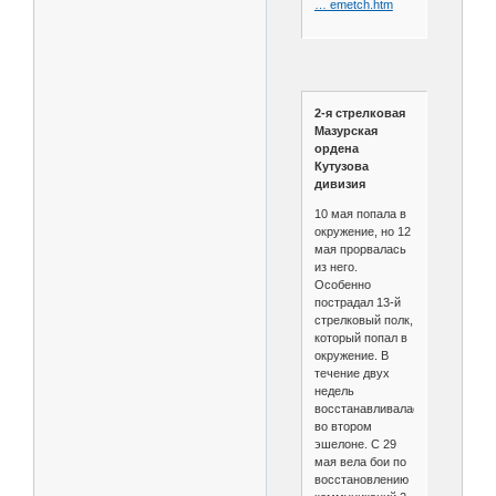
… emetch.htm
2-я стрелковая
Мазурская
ордена
Кутузова
дивизия
10 мая попала в
окружение, но 12
мая прорвалась
из него.
Особенно
пострадал 13-й
стрелковый полк,
который попал в
окружение. В
течение двух
недель
восстанавливалась
во втором
эшелоне. С 29
мая вела бои по
восстановлению