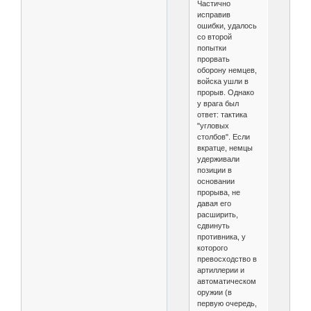
Частично
исправив
ошибки, удалось
со второй
попытки
прорвать
оборону немцев,
войска ушли в
прорыв. Однако
у врага был
ответ: тактика
"угловых
столбов". Если
вкратце, немцы
удерживали
позиции в
основании
прорыва, не
давая его
расширить,
сдвинуть
противника, у
которого
превосходство в
артиллерии и
автоматическом
оружии (в
первую очередь,