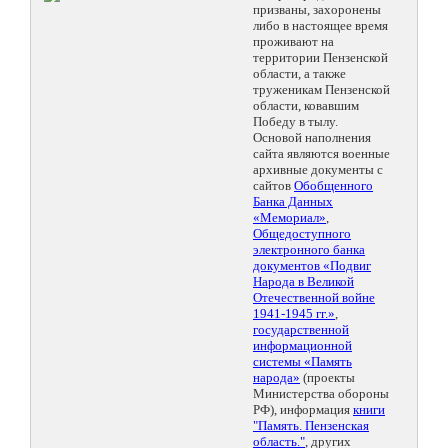
призваны, захоронены
либо в настоящее время
проживают на
территории Пензенской
области, а также
труженикам Пензенской
области, ковавшим
Победу в тылу.
Основой наполнения
сайта являются военные
архивные документы с
сайтов
Обобщенного
Банка Данных
«Мемориал»
,
Общедоступного
электронного банка
документов «Подвиг
Народа в Великой
Отечественной войне
1941-1945 гг.»
,
государственной
информационной
системы «Память
народа»
(проекты
Министерства обороны
РФ), информация
книги
"Память. Пензенская
область."
, других