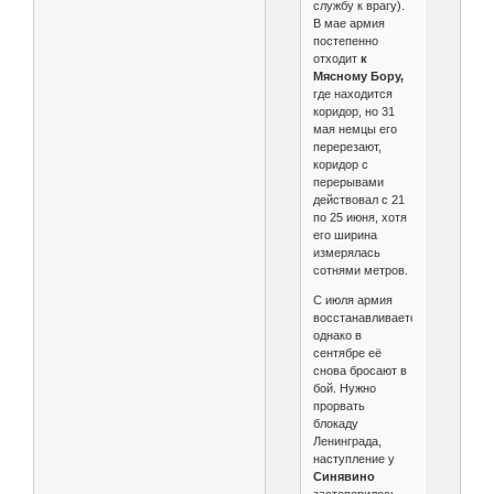
службу к врагу).
В мае армия
постепенно
отходит
к
Мясному Бору,
где находится
коридор, но 31
мая немцы его
перерезают,
коридор с
перерывами
действовал с 21
по 25 июня, хотя
его ширина
измерялась
сотнями метров.
С июля армия
восстанавливается,
однако в
сентябре её
снова бросают в
бой. Нужно
прорвать
блокаду
Ленинграда,
наступление у
Синявино
застопорилось,