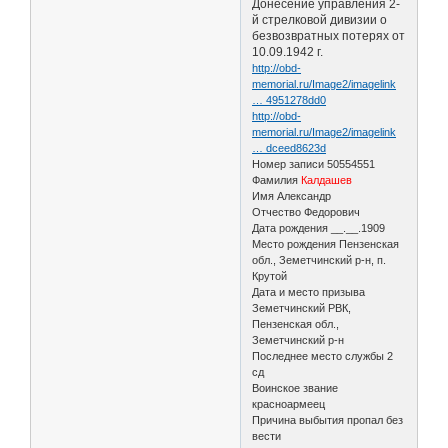
Донесение управления 2-
й стрелковой дивизии о
безвозвратных потерях от
10.09.1942 г.
http://obd-
memorial.ru/Image2/imagelink
… 4951278dd0
http://obd-
memorial.ru/Image2/imagelink
… dceed8623d
Номер записи 50554551
Фамилия
Калдашев
Имя Александр
Отчество Федорович
Дата рождения __.__.1909
Место рождения Пензенская
обл., Земетчинский р-н, п.
Крутой
Дата и место призыва
Земетчинский РВК,
Пензенская обл.,
Земетчинский р-н
Последнее место службы 2
сд
Воинское звание
красноармеец
Причина выбытия пропал без
вести