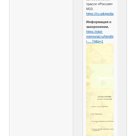
трассе «Россия»
М10.
https://ru.wikipedia.org/wiki....Eр
Информация о
захоронении.
https://obd-
memorial.ru/html/info.htm?
i … 74&p=1