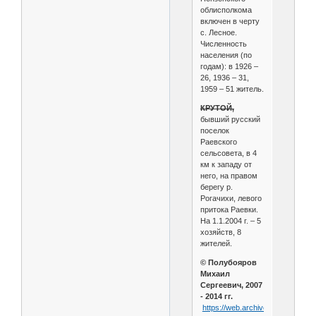
облисполкома
включен в черту
с. Лесное.
Численность
населения (по
годам): в 1926 –
26, 1936 – 31,
1959 – 51 житель.
КРУТОЙ,
бывший русский
поселок
Раевского
сельсовета, в 4
км к западу от
него, на правом
берегу р.
Рогачихи, левого
притока Раевки.
На 1.1.2004 г. – 5
хозяйств, 8
жителей.
© Полубояров
Михаил
Сергеевич, 2007
- 2014 гг.
https://web.archive.org/web/20