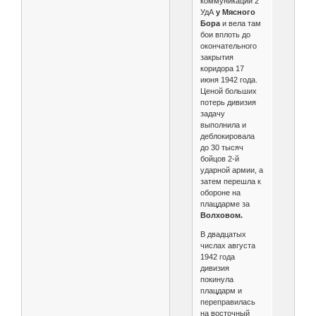
коммуникаций 2
УдА
у Мясного
Бора
и вела там
бои вплоть до
окончательного
закрытия
коридора 17
июня 1942 года.
Ценой больших
потерь дивизия
задачу
выполнила и
деблокировала
до 30 тысяч
бойцов 2-й
ударной армии, а
затем перешла к
обороне на
плацдарме за
Волховом.
В двадцатых
числах августа
1942 года
дивизия
покинула
плацдарм и
переправилась
на восточный