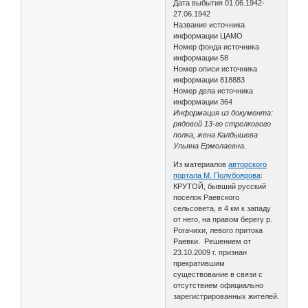
Дата выбытия 01.06.1942-
27.06.1942
Название источника
информации ЦАМО
Номер фонда источника
информации 58
Номер описи источника
информации 818883
Номер дела источника
информации 364
Информация из документа:
рядовой 13-го стрелкового
полка, жена Калдышева
Ульяна Ермолаевна.
Из материалов
авторского
портала М. Полубоярова
:
КРУТОЙ, бывший русский
поселок Раевского
сельсовета, в 4 км к западу
от него, на правом берегу р.
Рогачихи, левого притока
Раевки. Решением от
23.10.2009 г. признан
прекратившим
существование в связи с
отсутствием официально
зарегистрированных жителей.