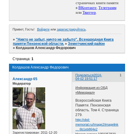
страничках книги памяти
в
ВКонтакте
,
Телеграмм
или
Твиттер
.
Привет, Гость!
Войдите
или
зарегистрируйтесь
.
»
"Никто не забыт, ничто не забыто". Всенародная Книга
памяти Пензенской области.
»
Земетчинский район
»
Колдашов Александр Федорович
Страница:
1
Колдашов Александр Федорович
Поделиться
2014-
1
Александр 65
04-02 19:51:17
Модератор
Информация из ОБД
«Мемориал»
Всероссийская Книга
Памяти. Пензенская
область. Том 4. Страница
279.
http://obd-
memorial.ru/Image2/imagelink
… 6b1eb864e2
Зарегистрирован
: 2011-12-20
Номер записи 1050257820