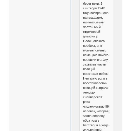
берег реки. 3
сентября 1942
года возвращена
на плацдарм,
начала смену
частей 65-й
стрелковой
дивизии у
Селищенского
посёлка, и, в
момент смены,
немецкие войска
перешли в атаку,
захватив часть
позиций
советских войск.
Немалую роль в
восстановлении
позиций сыграла
женская
снайперская
рота
численностью 99
человек, которая,
заняв оборону,
обратила в
бегство, а в ходе
дальнейшей