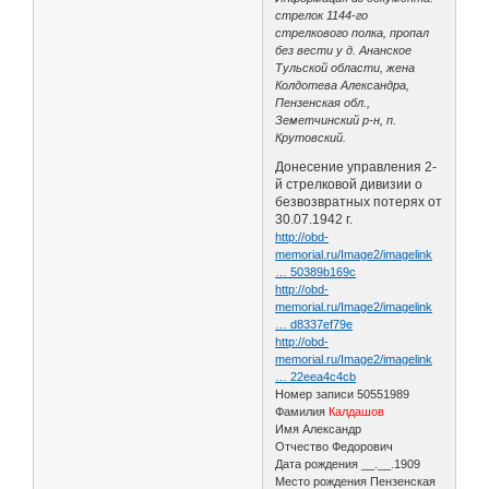
стрелок 1144-го
стрелкового полка, пропал
без вести у д. Ананское
Тульской области, жена
Колдотева Александра,
Пензенская обл.,
Земетчинский р-н, п.
Крутовский.
Донесение управления 2-
й стрелковой дивизии о
безвозвратных потерях от
30.07.1942 г.
http://obd-
memorial.ru/Image2/imagelink
… 50389b169c
http://obd-
memorial.ru/Image2/imagelink
… d8337ef79e
http://obd-
memorial.ru/Image2/imagelink
… 22eea4c4cb
Номер записи 50551989
Фамилия
Калдашов
Имя Александр
Отчество Федорович
Дата рождения __.__.1909
Место рождения Пензенская