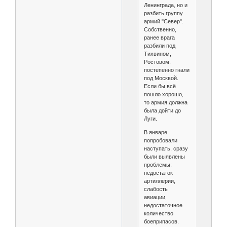
Ленинграда, но и
разбить группу
армий "Север".
Собственно,
ранее врага
разбили под
Тихвином,
Ростовом,
постепенно гнали
под Москвой.
Если бы всё
пошло хорошо,
то армия должна
была дойти до
Луги.
В январе
попробовали
наступать, сразу
были выявлены
проблемы:
недостаток
артиллерии,
слабость
авиации,
недостаточное
количество
боеприпасов.