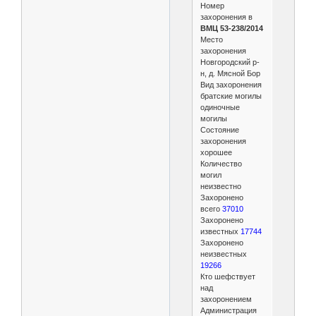
Номер
захоронения в
ВМЦ 53-238/2014
Место
захоронения
Новгородский р-
н, д. Мясной Бор
Вид захоронения
братские могилы
одиночные
могилы
Состояние
захоронения
хорошее
Количество
могил
неизвестно
Захоронено
всего
37010
Захоронено
известных
17744
Захоронено
неизвестных
19266
Кто шефствует
над
захоронением
Администрация