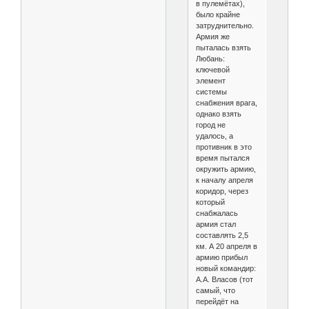
в пулемётах),
было крайне
затруднительно.
Армия же
пыталась взять
Любань:
ключевой
элемент
системы
снабжения врага,
однако взять
город не
удалось, а
противник в это
время пытался
окружить армию,
к началу апреля
коридор, через
который
снабжалась
армия стал
составлять 2,5
км. А 20 апреля в
армию прибыл
новый командир:
А.А. Власов (тот
самый, что
перейдёт на