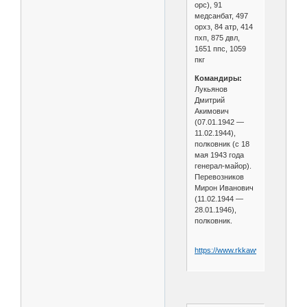
орс), 91
медсанбат, 497
орхз, 84 атр, 414
пхп, 875 двл,
1651 ппс, 1059
пкг
Командиры:
Лукьянов
Дмитрий
Акимович
(07.01.1942 —
11.02.1944),
полковник (с 18
мая 1943 года
генерал-майор).
Перевозников
Мирон Иванович
(11.02.1944 —
28.01.1946),
полковник.
https://www.rkkawwii.ru/division/2